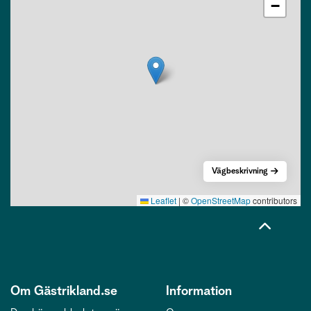
−
Vägbeskrivning
Leaflet
|
©
OpenStreetMap
contributors
Om Gästrikland.se
Information