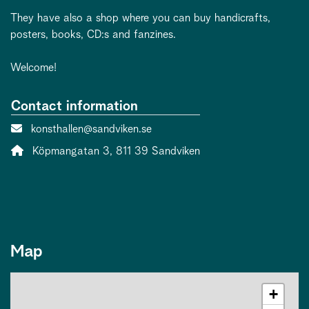
They have also a shop where you can buy handicrafts,
posters, books, CD:s and fanzines.
Welcome!
Contact information
Contact person email:
konsthallen@sandviken.se
Address:
Köpmangatan 3, 811 39 Sandviken
Map
+