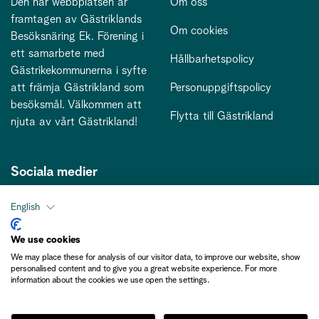
Den här webbplatsen är
Om oss
framtagen av Gästriklands
Om cookies
Besöksnäring Ek. Förening i
ett samarbete med
Hållbarhetspolicy
Gästrikekommunerna i syfte
att främja Gästrikland som
Personuppgiftspolicy
besöksmål. Välkommen att
Flytta till Gästrikland
njuta av vårt Gästrikland!
Sociala medier
English
Kontakt
We use cookies
We may place these for analysis of our visitor data, to improve our website, show
kontakt@gastriklandsbesoksnaring.se
personalised content and to give you a great website experience. For more
information about the cookies we use open the settings.