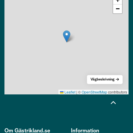
−
Vägbeskrivning
Leaflet
|
©
OpenStreetMap
contributors
Om Gästrikland.se
Information