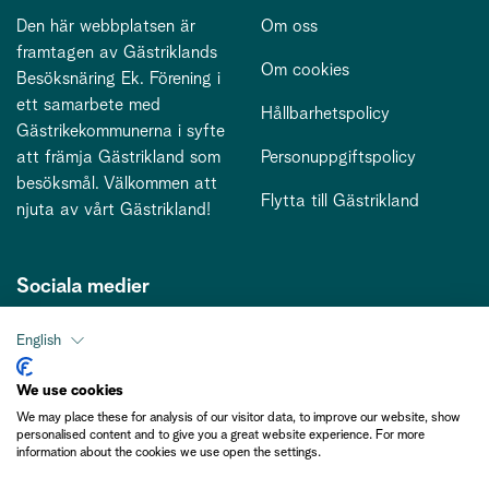
Den här webbplatsen är
Om oss
framtagen av Gästriklands
Om cookies
Besöksnäring Ek. Förening i
ett samarbete med
Hållbarhetspolicy
Gästrikekommunerna i syfte
att främja Gästrikland som
Personuppgiftspolicy
besöksmål. Välkommen att
Flytta till Gästrikland
njuta av vårt Gästrikland!
Sociala medier
English
Kontakt
We use cookies
We may place these for analysis of our visitor data, to improve our website, show
kontakt@gastriklandsbesoksnaring.se
personalised content and to give you a great website experience. For more
information about the cookies we use open the settings.