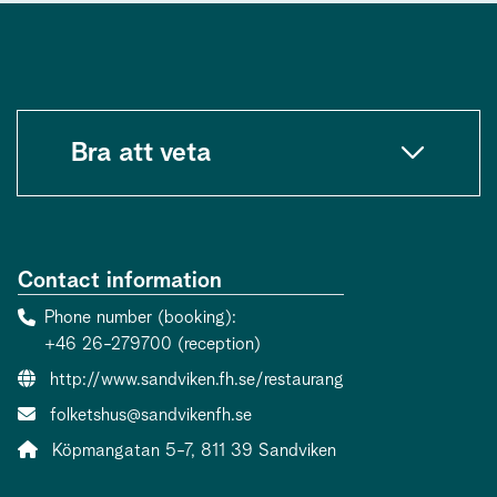
Bra att veta
Contact information
Phone number (booking)
+46 26-279700 (reception)
Website:
http://www.sandviken.fh.se/restaurang
Contact person email:
folketshus@sandvikenfh.se
Address:
Köpmangatan 5-7, 811 39 Sandviken