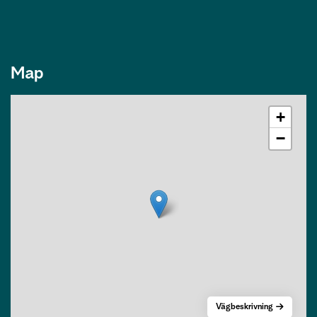
Map
+
−
Vägbeskrivning