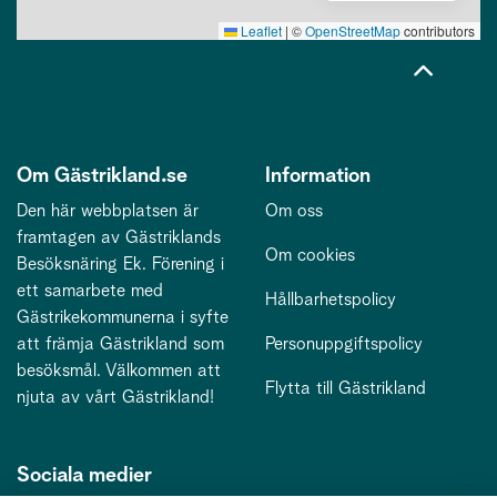
Leaflet
|
©
OpenStreetMap
contributors
Om Gästrikland.se
Information
Den här webbplatsen är
Om oss
framtagen av Gästriklands
Om cookies
Besöksnäring Ek. Förening i
ett samarbete med
Hållbarhetspolicy
Gästrikekommunerna i syfte
att främja Gästrikland som
Personuppgiftspolicy
besöksmål. Välkommen att
Flytta till Gästrikland
njuta av vårt Gästrikland!
Sociala medier