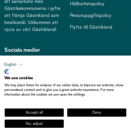
ett samarbete med
Hållbarhetspolicy
Gästrikekommunerna i syfte
att främja Gästrikland som
Personuppgiftspolicy
besöksmål. Välkommen att
Flytta till Gästrikland
njuta av vårt Gästrikland!
Sociala medier
English
Kontakt
We use cookies
We may place these for analysis of our visitor data, to improve our website, show
kontakt@gastriklandsbesoksnaring.se
personalised content and to give you a great website experience. For more
information about the cookies we use open the settings.
Accept all
Deny
No, adjust
Medlemsinformation