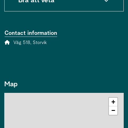
Bra att veta
Contact information
Address:
Väg 518, Storvik
Map
+
−