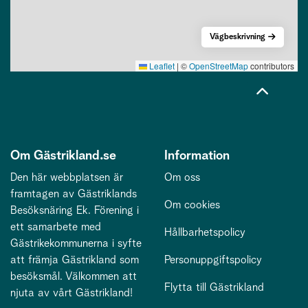
Vägbeskrivning
Leaflet
|
©
OpenStreetMap
contributors
Om Gästrikland.se
Information
Den här webbplatsen är
Om oss
framtagen av Gästriklands
Om cookies
Besöksnäring Ek. Förening i
ett samarbete med
Hållbarhetspolicy
Gästrikekommunerna i syfte
att främja Gästrikland som
Personuppgiftspolicy
besöksmål. Välkommen att
Flytta till Gästrikland
njuta av vårt Gästrikland!