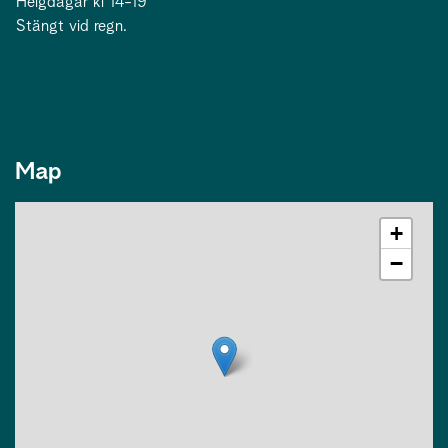
Helgdagar kl 14-19
Stängt vid regn.
Map
+
−