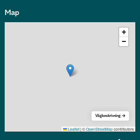
Map
+
−
Vägbeskrivning
Leaflet
|
©
OpenStreetMap
contributors