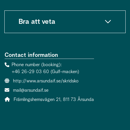
Bra att veta
Contact information
Phone number (booking)
+46 26-29 03 60 (Gulf-macken)
Website:
http://www.arsundaif.se/skridsko
Contact person email:
mail@arsundaif.se
Address:
Främlingshemsvägen 21, 811 73 Årsunda