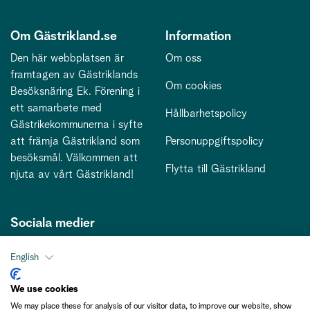
Om Gästrikland.se
Information
Den här webbplatsen är
Om oss
framtagen av Gästriklands
Om cookies
Besöksnäring Ek. Förening i
ett samarbete med
Hållbarhetspolicy
Gästrikekommunerna i syfte
att främja Gästrikland som
Personuppgiftspolicy
besöksmål. Välkommen att
Flytta till Gästrikland
njuta av vårt Gästrikland!
Sociala medier
English
Kontakt
We use cookies
We may place these for analysis of our visitor data, to improve our website, show