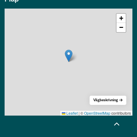
+
−
Vägbeskrivning
Leaflet
|
©
OpenStreetMap
contributors