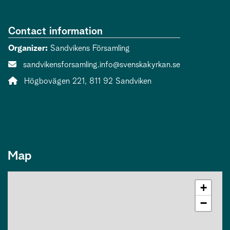
Contact information
Organizer:
Sandvikens Församling
Contact person email:
sandvikensforsamling.info@svenskakyrkan.se
Address:
Högbovägen 221, 811 92 Sandviken
Map
+
−