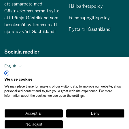
ett samarbete med
Hållbarhetspolicy
Gästrikekommunerna i syfte
att främja Gästrikland som
Personuppgiftspolicy
besöksmål. Välkommen att
Flytta till Gästrikland
njuta av vårt Gästrikland!
Sociala medier
English
Kontakt
We use cookies
We may place these for analysis of our visitor data, to improve our website, show
kontakt@gastriklandsbesoksnaring.se
personalised content and to give you a great website experience. For more
information about the cookies we use open the settings.
Accept all
Deny
No, adjust
Medlemsinformation