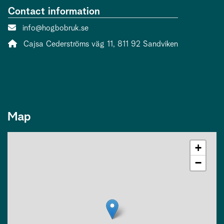
Contact information
Contact person email:
info@hogbobruk.se
Address:
Cajsa Cederströms väg 11, 811 92 Sandviken
Map
+
−