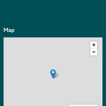
Map
+
−