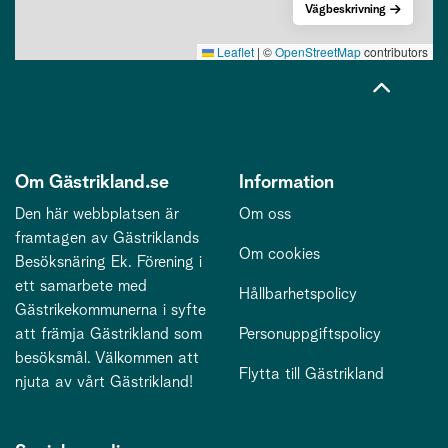
Vägbeskrivning
Leaflet
|
©
OpenStreetMap
contributors
Om Gästrikland.se
Information
Den här webbplatsen är
Om oss
framtagen av Gästriklands
Om cookies
Besöksnäring Ek. Förening i
ett samarbete med
Hållbarhetspolicy
Gästrikekommunerna i syfte
att främja Gästrikland som
Personuppgiftspolicy
besöksmål. Välkommen att
Flytta till Gästrikland
njuta av vårt Gästrikland!