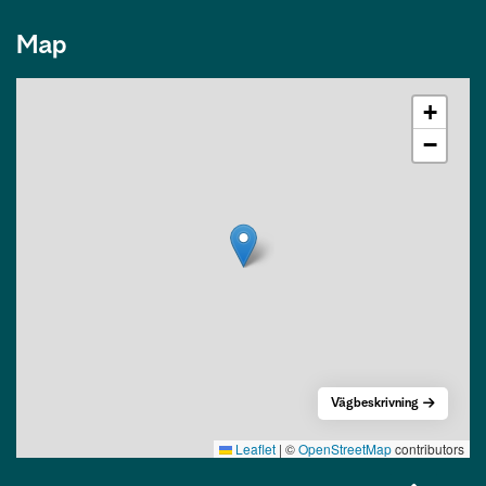
Map
+
−
Vägbeskrivning
Leaflet
|
©
OpenStreetMap
contributors