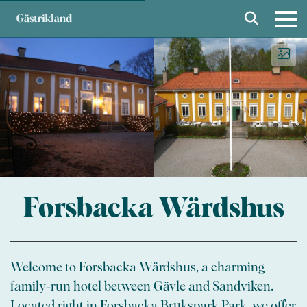
Forsbacka Wärdshus
Welcome to Forsbacka Wärdshus, a charming
family-run hotel between Gävle and Sandviken.
Located right in Forsbacka Brukspark Park, we offer