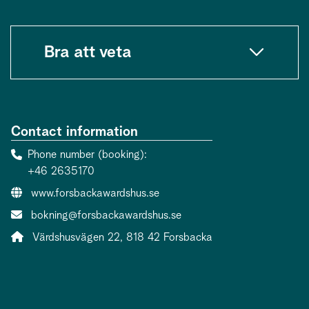
Bra att veta
Contact information
Phone number (booking)
+46 2635170
Website:
www.forsbackawardshus.se
Contact person email:
bokning@forsbackawardshus.se
Address:
Värdshusvägen 22, 818 42 Forsbacka