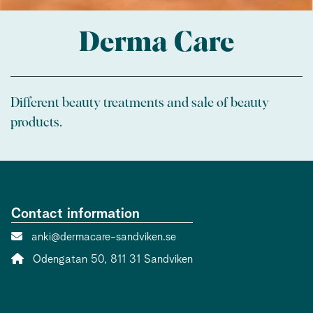
Derma Care
Different beauty treatments and sale of beauty
products.
Contact information
Contact person email:
anki@dermacare-sandviken.se
Address:
Odengatan 50, 811 31 Sandviken