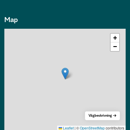
Map
+
−
Vägbeskrivning
Leaflet
|
©
OpenStreetMap
contributors