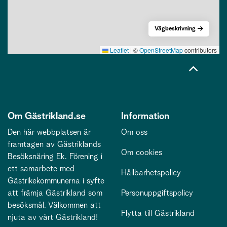
Vägbeskrivning
Leaflet
|
©
OpenStreetMap
contributors
Om Gästrikland.se
Information
Den här webbplatsen är
Om oss
framtagen av Gästriklands
Om cookies
Besöksnäring Ek. Förening i
ett samarbete med
Hållbarhetspolicy
Gästrikekommunerna i syfte
att främja Gästrikland som
Personuppgiftspolicy
besöksmål. Välkommen att
Flytta till Gästrikland
njuta av vårt Gästrikland!