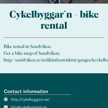
Cykelbyggar´n - bike
rental
Bike rental in Sandviken.
Get a bike map of Sandviken;
http://sandviken.se/trafikinfrastruktur/gangochcyke
Contact information
Website:
http://cykelbyggarn.se/
Contact person email:
info@cykelbyggarn.se