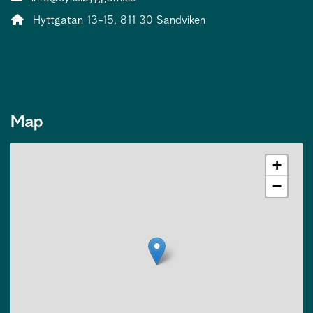
Address:
Hyttgatan 13-15, 811 30 Sandviken
Map
+
−