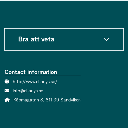
Bra att veta
Contact information
Website:
http://www.charlys.se/
Contact person email:
info@charlys.se
Address:
Köpmagatan 8, 811 39 Sandviken