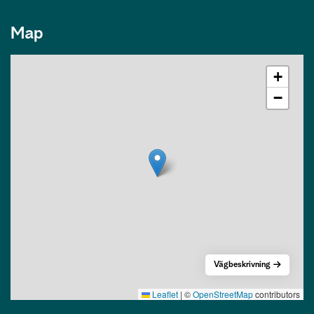
Map
+
−
Vägbeskrivning
Leaflet
|
©
OpenStreetMap
contributors