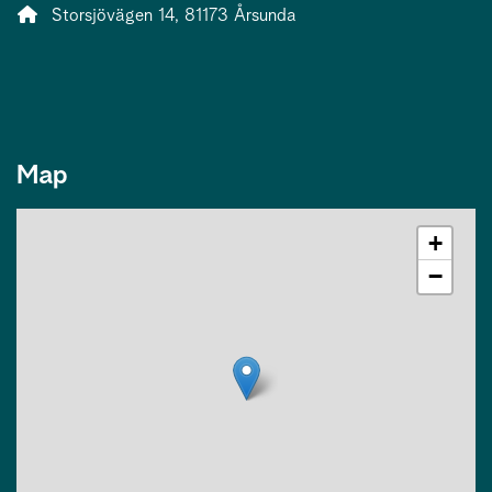
Address:
Storsjövägen 14, 81173 Årsunda
Map
+
−