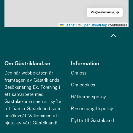
Vägbeskrivning
Leaflet
|
©
OpenStreetMap
contributors
Om Gästrikland.se
Information
Den här webbplatsen är
Om oss
framtagen av Gästriklands
Om cookies
Besöksnäring Ek. Förening i
ett samarbete med
Hållbarhetspolicy
Gästrikekommunerna i syfte
att främja Gästrikland som
Personuppgiftspolicy
besöksmål. Välkommen att
Flytta till Gästrikland
njuta av vårt Gästrikland!