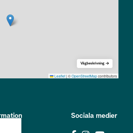
Vägbeskrivning
Leaflet
|
©
OpenStreetMap
contributors
rmation
Sociala medier
s