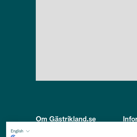
Om Gästrikland.se
Info
Den här webbplatsen är framtagen
Om os
English